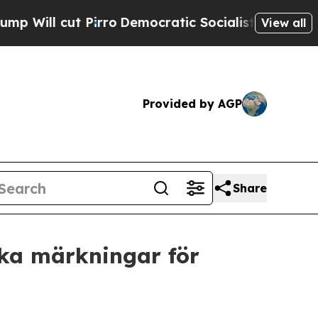
l cut Pirro
Democratic Socialists of America Pr
View all
Provided by AGP
Share
ska märkningar för