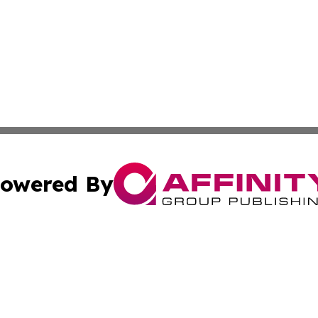
owered By
ubmit Press Release
Terms & Conditions
Copyright/DMCA
. dba Affinity Group Publishing & American Samoa Industry
Cookie Settings / Your Privacy Choices