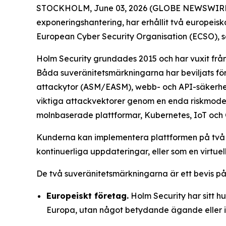
STOCKHOLM, June 03, 2026 (GLOBE NEWSWIRE) --
exponeringshantering, har erhållit två europeisk
European Cyber Security Organisation (ECSO), 
Holm Security grundades 2015 och har vuxit från
Båda suveränitetsmärkningarna har beviljats för
attackytor (ASM/EASM), webb- och API-säkerhet, 
viktiga attackvektorer genom en enda riskmodell
molnbaserade plattformar, Kubernetes, IoT och
Kunderna kan implementera plattformen på två sä
kontinuerliga uppdateringar, eller som en virtuell
De två suveränitetsmärkningarna är ett bevis p
Europeiskt företag.
Holm Security har sitt h
Europa, utan något betydande ägande eller i