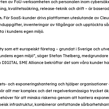
ten av FoU-verksamheten och personalen inom cybersäker
ning, kvalitetssäkring, release-teknik och drift – är baserad
n.
För SaaS-kunder drivs plattformen uteslutande av Cleur
unduppgifter, inventeringar av tillgångar och upptäckta så
ta i kundens egen miljö.
ty som ett europeiskt företag – grundat i Sverige och utv
 kundens egen miljö”, säger Stefan Thelberg, medgrundare
IGITAL SME Alliance bekräftar det som våra kunder har a
ts- och exponeringshantering och hjälper organisationer a
 blir allt mer komplex och det regelverksmässiga trycket ö
ehöver för att minska riskerna genom att hantera exponeri
eisk infrastruktur, kombinerar omfattande sårbarhetshan