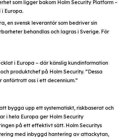
het som ligger bakom Holm Security Platform –
 i Europa.
a, en svensk leverantör som bedriver sin
rbarheter behandlas och lagras i Sverige. För
ecklat i Europa – där känslig kundinformation
 och produktchef på Holm Security. ”Dessa
nförtrott oss i ett decennium.”
tt bygga upp ett systematiskt, riskbaserat och
kar i hela Europa ger Holm Security
ngen på ett effektivt sätt. Holm Securitys
tering med inbyggd hantering av attackytan,