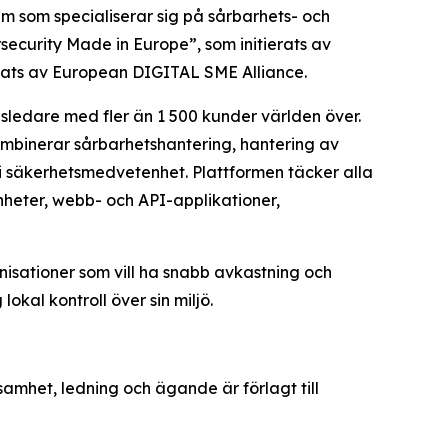
som specialiserar sig på sårbarhets- och
security Made in Europe”, som initierats av
dats av European DIGITAL SME Alliance.
dsledare med fler än 1 500 kunder världen över.
ombinerar sårbarhetshantering, hantering av
i säkerhetsmedvetenhet. Plattformen täcker alla
nheter, webb- och API-applikationer,
isationer som vill ha snabb avkastning och
okal kontroll över sin miljö.
amhet, ledning och ägande är förlagt till