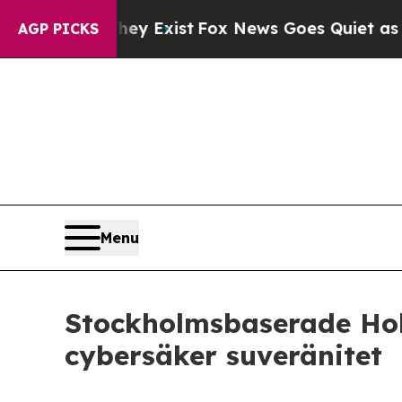
Proof They Exist
Fox News Goes Quiet as 'Maga M
AGP PICKS
Menu
Stockholmsbaserade Holm
cybersäker suveränitet