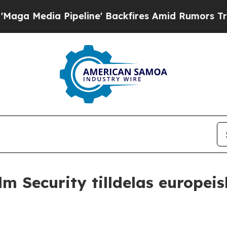
edia Pipeline' Backfires Amid Rumors Trump Wil
 Security tilldelas europei