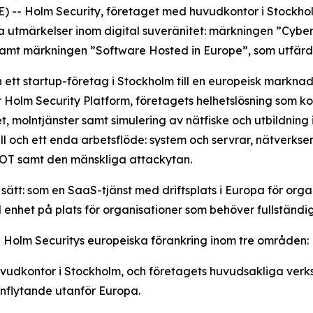
 Holm Security, företaget med huvudkontor i Stockholm 
a utmärkelser inom digital suveränitet: märkningen ”Cyber
samt märkningen ”Software Hosted in Europe”, som utfär
 ett startup-företag i Stockholm till en europeisk markna
 Holm Security Platform, företagets helhetslösning som k
molntjänster samt simulering av nätfiske och utbildning 
 och ett enda arbetsflöde: system och servrar, nätverkse
 OT samt den mänskliga attackytan.
tt: som en SaaS-tjänst med driftsplats i Europa för organ
 enhet på plats för organisationer som behöver fullständig l
å Holm Securitys europeiska förankring inom tre områden:
uvudkontor i Stockholm, och företagets huvudsakliga verks
nflytande utanför Europa.