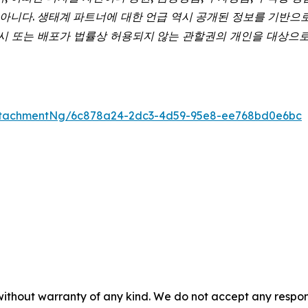
도 아니다. 생태계 파트너에 대한 언급 역시 공개된 정보를 기반으
게시 또는 배포가 법률상 허용되지 않는 관할권의 개인을 대상으로
ttachmentNg/6c878a24-2dc3-4d59-95e8-ee768bd0e6bc
without warranty of any kind. We do not accept any responsib