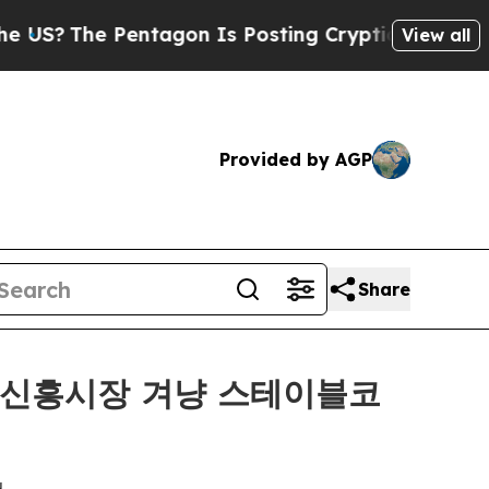
 Pentagon Is Posting Cryptic Biblical Messages 
View all
Provided by AGP
Share
며 신흥시장 겨냥 스테이블코