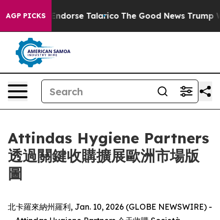
publicans Endorse Talarico
The Good News Trump Won’t
AGP PICKS
Attindas Hygiene Partners
透過關鍵收購擴展歐洲市場版
圖
北卡羅來納州羅利, Jan. 10, 2026 (GLOBE NEWSWIRE) -