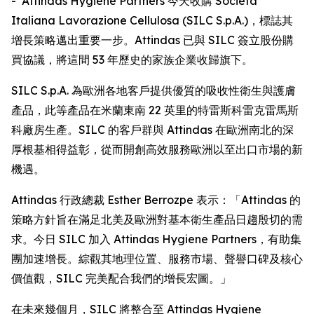
- Attindas Hygiene Partners 今天收購 Società
Italiana Lavorazione Cellulosa (SILC S.p.A.)，標誌其
增長策略邁出重要一步。Attindas 已與 SILC 簽立股份購
買協議，將這間 53 年歷史的家族企業收歸旗下。
SILC S.p.A. 為歐洲各地客戶提供優質的吸收性衛生與護膚
產品，此等產品在米蘭東南 22 英里的特雷斯科雷克雷馬斯
科廠房生產。SILC 的客戶群與 Attindas 在歐洲南北的深
厚根基相得益彰，從而開創高效服務歐洲以至出口市場的新
機遇。
Attindas 行政總裁 Esther Berrozpe 表示：「Attindas 的
策略方針旨在滿足北美及歐洲對基本衛生產品日趨殷切的需
求。今日 SILC 加入 Attindas Hygiene Partners，有助集
團加速增長。綜觀其地理位置、服務市場、聲譽口碑及核心
價值觀，SILC 完美配合我們的增長宏圖。」
在未來幾個月，SILC 將整合至 Attindas Hygiene