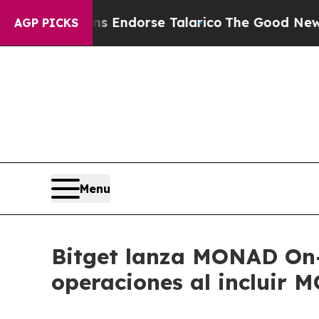
licans Endorse Talarico
The Good News Trump Wo
AGP PICKS
Menu
Bitget lanza MONAD On
operaciones al incluir M