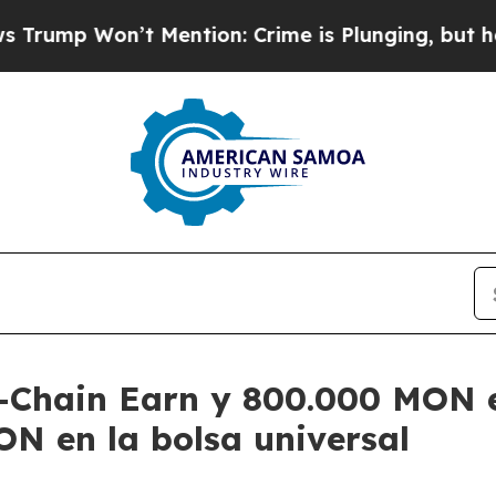
n’t Mention: Crime is Plunging, but he can’t Ha
-Chain Earn y 800.000 MON 
ON en la bolsa universal