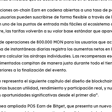
pciones on-chain Earn en cadena abiertas a una tasa de p
suarios pueden suscribirse de forma flexible a través de l
en uno de los puntos de entrada más fáciles al ecosistem
re, las tarifas volverán a su valor base estándar que apa
o de operaciones de 800.000 MON para los usuarios que 
ma de instantáneas diarias registra los aumentos netos en 
ra calcular los airdrops individuales. Las recompensas e
rimentados compitan de manera justa durante todo el tie
eriores a la finalización del evento.
epresenta el siguiente capítulo del diseño de blockchain
ios buscan utilidad, rendimiento y participación real, y 
oportunidades significativas desde el primer día”.
línea ampliada POS Earn de Bitget, que presenta un nuevo