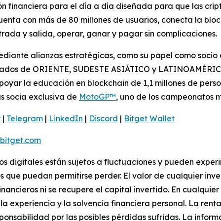
n financiera para el día a día diseñada para que las cri
 cuenta con más de 80 millones de usuarios, conecta la blo
ada y salida, operar, ganar y pagar sin complicaciones.
iante alianzas estratégicas, como su papel como socio of
rcados de ORIENTE, SUDESTE ASIÁTICO y LATINOAMÉRICA. 
oyar la educación en blockchain de 1,1 millones de perso
s socia exclusiva de
MotoGP™
, uno de los campeonatos 
r
|
Telegram
|
LinkedIn
|
Discord
|
Bitget Wallet
itget.com
vos digitales están sujetos a fluctuaciones y pueden experi
s que puedan permitirse perder. El valor de cualquier inv
inancieros ni se recupere el capital invertido. En cualqui
a experiencia y la solvencia financiera personal. La renta
ponsabilidad por las posibles pérdidas sufridas. La infor