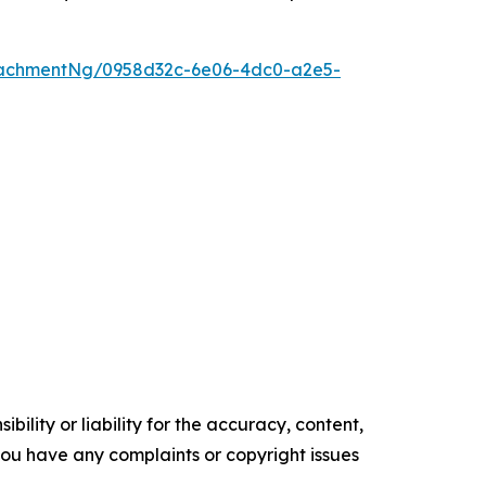
tachmentNg/0958d32c-6e06-4dc0-a2e5-
ility or liability for the accuracy, content,
f you have any complaints or copyright issues