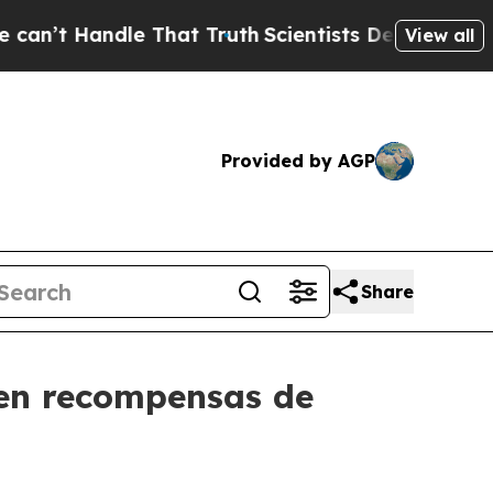
ndle That Truth
Scientists Designed a Virtual Ali
View all
Provided by AGP
Share
en recompensas de