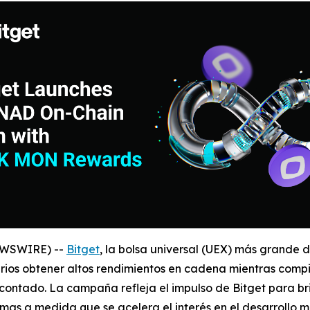
NEWSWIRE) --
Bitget
, la bolsa universal (UEX) más grande
rios obtener altos rendimientos en cadena mientras comp
ontado. La campaña refleja el impulso de Bitget para brin
mas a medida que se acelera el interés en el desarrollo m