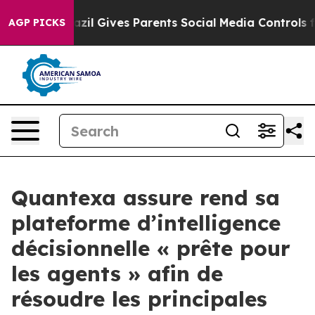
h
Brazil Gives Parents Social Media Controls for Their 
AGP PICKS
Quantexa assure rend sa
plateforme d’intelligence
décisionnelle « prête pour
les agents » afin de
résoudre les principales