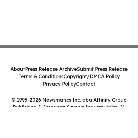
About
Press Release Archive
Submit Press Release
Terms & Conditions
Copyright/DMCA Policy
Privacy Policy
Contact
© 1995-2026 Newsmatics Inc. dba Affinity Group
Publishing & American Samoa Industry Wire. All
Rights Reserved.
Cookie Settings / Your Privacy Choices