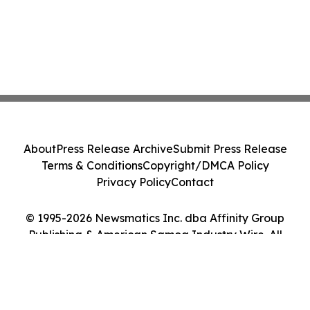
About
Press Release Archive
Submit Press Release
Terms & Conditions
Copyright/DMCA Policy
Privacy Policy
Contact
© 1995-2026 Newsmatics Inc. dba Affinity Group
Publishing & American Samoa Industry Wire. All
Rights Reserved.
Cookie Settings / Your Privacy Choices