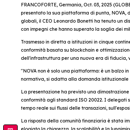
FRANCOFORTE, Germania, Oct. 03, 2025 (GLOBE NE
presentato la sua piattaforma di punta, NOVA, d
globali, il CEO Leonardo Bonetti ha tenuto un dis
con impegni che hanno superato la soglia dei mili
Trasmesso in diretta a istituzioni in cinque conti
conformità basata su blockchain e ottimizzazione 
dell'infrastruttura per una nuova era di fiducia,
"NOVA non è solo una piattaforma: è un balzo in 
normativa, si adatta alla domanda istituzionale e
La presentazione ha previsto una dimostrazione d
conformità agli standard ISO 20022. I delegati so
tempo reale sui flussi delle transazioni, sull'espos
La risposta della comunità finanziaria è stata imm
elogiato la chiarezza, la scalabilità e la lungim