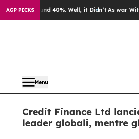
or Around 40%. Well, it Didn’t
As war With Ira
AGP PICKS
Menu
Credit Finance Ltd lanc
leader globali, mentre g