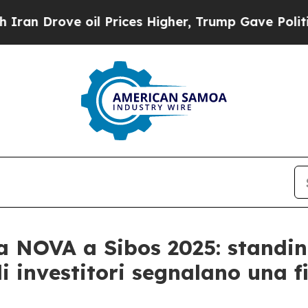
n Drove oil Prices Higher, Trump Gave Political
ia NOVA a Sibos 2025: standi
li investitori segnalano una f