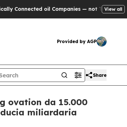
ly Connected oil Companies — not Taxpayers — th
View all
Provided by AGP
Share
ng ovation da 15.000
iducia miliardaria