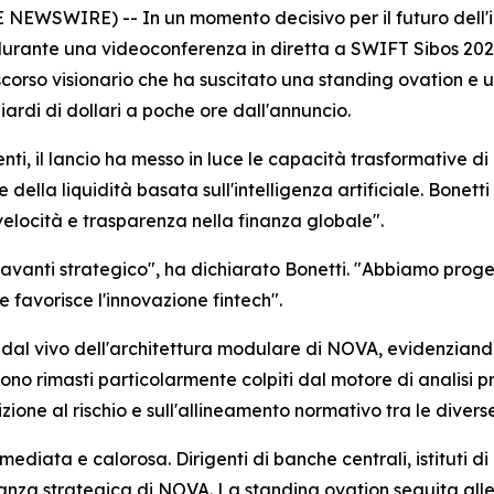
WSWIRE) -- In un momento decisivo per il futuro dell'inf
urante una videoconferenza in diretta a SWIFT Sibos 2025.
corso visionario che ha suscitato una standing ovation e u
ardi di dollari a poche ore dall'annuncio.
nenti, il lancio ha messo in luce le capacità trasformative 
della liquidità basata sull'intelligenza artificiale. Bonet
 velocità e trasparenza nella finanza globale".
avanti strategico", ha dichiarato Bonetti. "Abbiamo proge
 favorisce l'innovazione fintech".
al vivo dell'architettura modulare di NOVA, evidenziandone
no rimasti particolarmente colpiti dal motore di analisi pr
izione al rischio e sull'allineamento normativo tra le diverse
ediata e calorosa. Dirigenti di banche centrali, istituti di
iranza strategica di NOVA. La standing ovation seguita alle