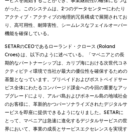
ービスを開始することができ、事業継続性の確保にもつな
がった。このシステムは、2つのデータセンターにわたり
アクティブ・アクティブの地理的冗長構成で展開されてお
り、高可用性、耐障害性、シームレスなフェイルオーバー
機能を確保している。
SETARのCEOであるローランド・クロース (Roland
Croes) は、以下のように述べている。「マベニアとの長
期的なパートナーシップは、カリブ海における次世代コネ
クティビティ環境で当社が最大の優位性を確保するための
基盤となっています。プリペイドおよびポストペイドサー
ビス全体にわたるコンバージド課金への今回の重要なアッ
プグレードにより、アルバ島およびボネール島の地域社会
のお客様に、革新的かつパーソナライズされたデジタルサ
ービスを即座に提供できるようになりました。SETARに
とって、マベニアは急速に進化するデジタルサービスの世
界において、事業の成長とサービスエクセレンスを実現す