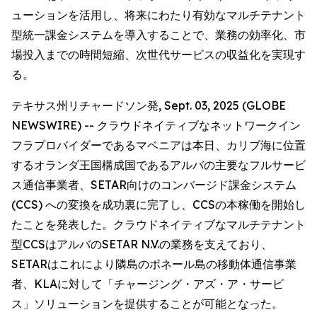
ューションを活用し、将来にわたり有効なマルチテナント
型統一課金システムを導入することで、業務の効率化、市
場投入までの時間短縮、次世代サービスの収益化を実現す
る。
テキサス州リチャードソン発, Sept. 03, 2025 (GLOBE
NEWSWIRE) -- クラウドネイティブなネットワークイン
フラプロバイダーであるマベニアは本日、カリブ海に位置
するオランダ王国構成国であるアルバの主要なフルサービ
ス通信事業者、SETAR向けのコンバージド課金システム
(CCS) への変換を成功裏に完了し、CCSの本稼働を開始し
たことを発表した。クラウドネイティブなマルチテナント
型CCSはアルバのSETAR N.V.の業務を支えており、
SETARはこれにより隣島のボネール島の移動体通信事業
者、KLAに対して「チャージング・アズ・ア・サービ
ス」ソリューションを提供することが可能となった。