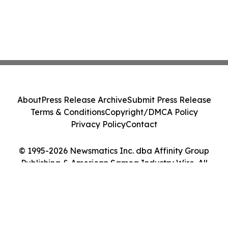
About
Press Release Archive
Submit Press Release
Terms & Conditions
Copyright/DMCA Policy
Privacy Policy
Contact
© 1995-2026 Newsmatics Inc. dba Affinity Group
Publishing & American Samoa Industry Wire. All
Rights Reserved.
Cookie Settings / Your Privacy Choices