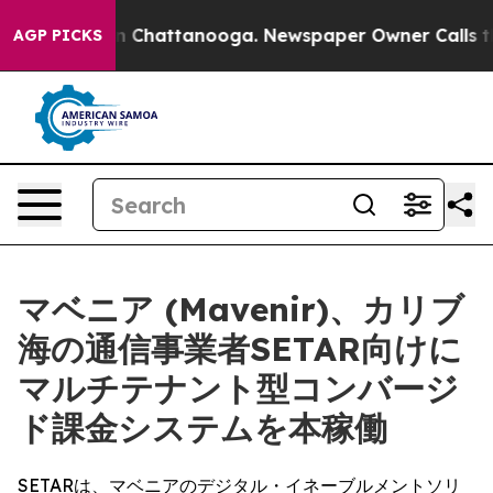
Chaos in Chattanooga. Newspaper Owner Calls the Peo
AGP PICKS
マベニア (Mavenir)、カリブ
海の通信事業者SETAR向けに
マルチテナント型コンバージ
ド課金システムを本稼働
SETARは、マベニアのデジタル・イネーブルメントソリ