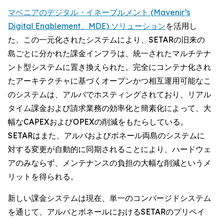
マベニアのデジタル・イネーブルメント (Mavenir’s
Digital Enablement、MDE) ソリューション
を活用し
た、この一元化されたシステムにより、SETARの旧来の
島ごとに分かれた課金インフラは、統一されたマルチテナ
ント型システムに置き換えられた。完全にコンテナ化され
たアーキテクチャに基づくオープンかつ相互運用可能なこ
のシステムは、アルバでホスティングされており、リアル
タイム課金および請求業務の効率化と簡素化によって、大
幅なCAPEXおよびOPEXの削減をもたらしている。
SETARはまた、アルバおよびボネール両島のシステムに
対する変更が自動的に同期されることにより、ハードウェ
アのみならず、メンテナンスの負担の大幅な削減というメ
リットを得られる。
新しい課金システムは現在、単一のコンバージドシステム
を通じて、アルバとボネールにおけるSETARのプリペイ