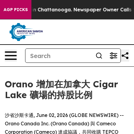
se
Chaos in Chattanooga. Newspaper Owner Calls the 
AGP PICKS
Orano 增加在加拿大 Cigar
Lake 礦場的持股比例
沙省沙斯卡通, June 02, 2026 (GLOBE NEWSWIRE) --
Orano Canada Inc. (Orano Canada) 與 Cameco
Corporation (Cameco) 達成協議，共同收購 TEPCO