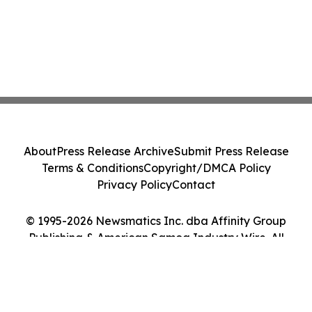
About
Press Release Archive
Submit Press Release
Terms & Conditions
Copyright/DMCA Policy
Privacy Policy
Contact
© 1995-2026 Newsmatics Inc. dba Affinity Group
Publishing & American Samoa Industry Wire. All
Rights Reserved.
Cookie Settings / Your Privacy Choices