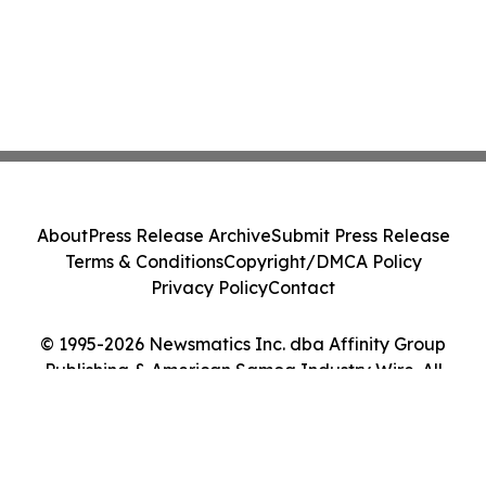
About
Press Release Archive
Submit Press Release
Terms & Conditions
Copyright/DMCA Policy
Privacy Policy
Contact
© 1995-2026 Newsmatics Inc. dba Affinity Group
Publishing & American Samoa Industry Wire. All
Rights Reserved.
Cookie Settings / Your Privacy Choices