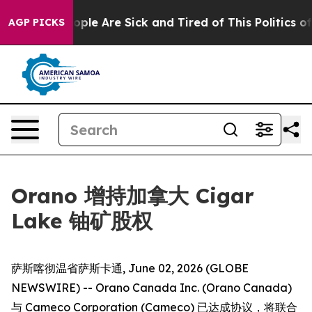
 Win: “People Are Sick and Tired of This Politics of H
AGP PICKS
Orano 增持加拿大 Cigar
Lake 铀矿股权
萨斯喀彻温省萨斯卡通, June 02, 2026 (GLOBE
NEWSWIRE) -- Orano Canada Inc. (Orano Canada)
与 Cameco Corporation (Cameco) 已达成协议，将联合