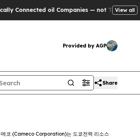
Connected oil Companies — not Taxpayers — the C
View all
Provided by AGP
Share
 카메코 (Cameco Corporation)는 도쿄전력 리소스