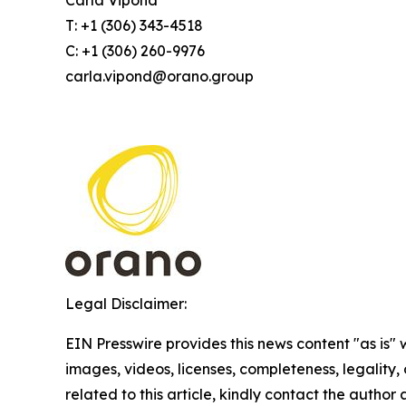
Carla Vipond
T: +1 (306) 343-4518
C: +1 (306) 260-9976
carla.vipond@orano.group
Legal Disclaimer:
EIN Presswire provides this news content "as is" 
images, videos, licenses, completeness, legality, o
related to this article, kindly contact the author