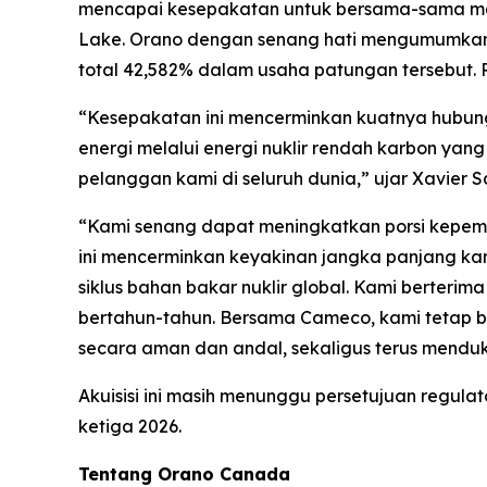
mencapai kesepakatan untuk bersama-sama meng
Lake. Orano dengan senang hati mengumumkan b
total 42,582% dalam usaha patungan tersebut. P
“Kesepakatan ini mencerminkan kuatnya hubu
energi melalui energi nuklir rendah karbon yan
pelanggan kami di seluruh dunia,” ujar Xavier Sa
“Kami senang dapat meningkatkan porsi kepemil
ini mencerminkan keyakinan jangka panjang k
siklus bahan bakar nuklir global. Kami berterim
bertahun-tahun. Bersama Cameco, kami tetap 
secara aman dan andal, sekaligus terus menduk
Akuisisi ini masih menunggu persetujuan regul
ketiga 2026.
Tentang Orano Canada