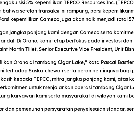
akuisisi 5% kepemilikan TEPCO Resources Inc. (TEPCO)
ahwa setelah transaksi ini rampung, porsi kepemilikan
orsi kepemilikan Cameco juga akan naik menjadi total 57
ngan jangka panjang kami dengan Cameco serta komit
g andal. Di Orano, kami tetap berfokus pada investasi d
int Martin Tillet, Senior Executive Vice President, Unit B
ikan Orano di tambang Cigar Lake,” kata Pascal Bastien
ami terhadap Saskatchewan serta peran pentingnya bag
a kasih kepada TEPCO, mitra jangka panjang kami, atas ko
berkomitmen untuk menjalankan operasi tambang Cigar 
ung karyawan kami serta masyarakat di wilayah kami be
ator dan pemenuhan persyaratan penyelesaian standar, s