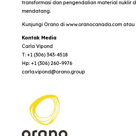
transformasi dan pengendalian material nuklir
mendatang.
Kunjungi Orano di www.oranocanada.com atau i
Kontak Media
Carla Vipond
T: +1 (306) 343-4518
Hp: +1 (306) 260-9976
carla.vipond@orano.group