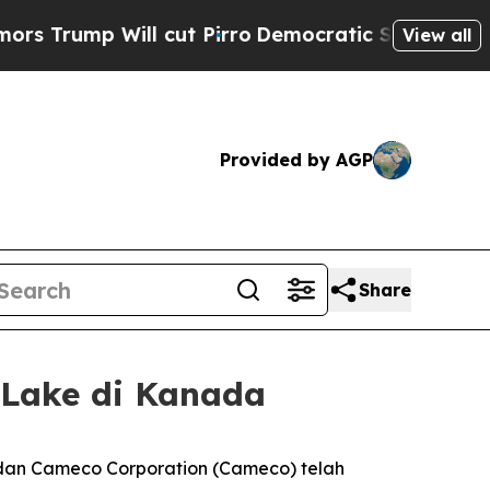
p Will cut Pirro
Democratic Socialists of Amer
View all
Provided by AGP
Share
 Lake di Kanada
an Cameco Corporation (Cameco) telah