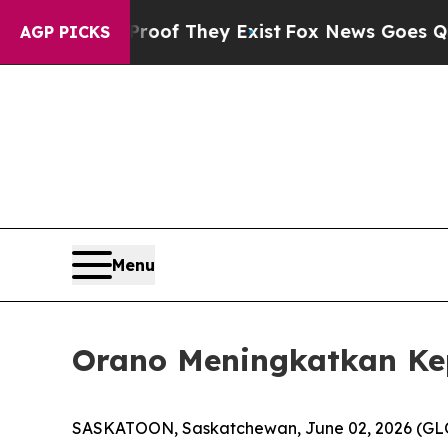
rs no Proof They Exist
Fox News Goes Quiet as '
AGP PICKS
Menu
Orano Meningkatkan Ke
SASKATOON, Saskatchewan, June 02, 2026 (GL