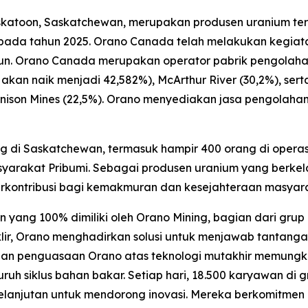
askatoon, Saskatchewan, merupakan produsen uranium t
 pada tahun 2025. Orano Canada telah melakukan kegiat
ahun. Orano Canada merupakan operator pabrik pengolah
 akan naik menjadi 42,582%), McArthur River (30,2%), se
nison Mines (22,5%). Orano menyediakan jasa pengolahan 
g di Saskatchewan, termasuk hampir 400 orang di operas
yarakat Pribumi. Sebagai produsen uranium yang berke
erkontribusi bagi kemakmuran dan kesejahteraan masyarak
ang 100% dimiliki oleh Orano Mining, bagian dari grup 
klir, Orano menghadirkan solusi untuk menjawab tantangan
 dan penguasaan Orano atas teknologi mutakhir memun
uruh siklus bahan bakar. Setiap hari, 18.500 karyawan di
kelanjutan untuk mendorong inovasi. Mereka berkomitm