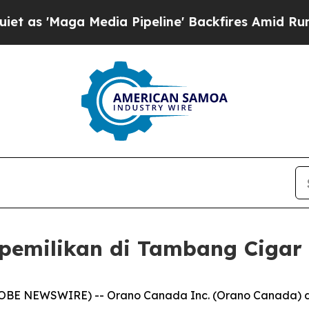
Maga Media Pipeline' Backfires Amid Rumors Trum
pemilikan di Tambang Cigar
OBE NEWSWIRE) -- Orano Canada Inc. (Orano Canada) d