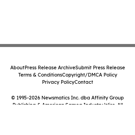
About
Press Release Archive
Submit Press Release
Terms & Conditions
Copyright/DMCA Policy
Privacy Policy
Contact
© 1995-2026 Newsmatics Inc. dba Affinity Group
Publishing & American Samoa Industry Wire. All
Rights Reserved.
Cookie Settings / Your Privacy Choices